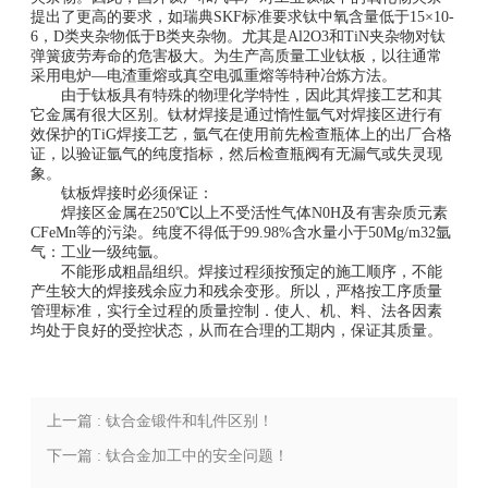
提出了更高的要求，如瑞典SKF标准要求钛中氧含量低于15×10-
6，D类夹杂物低于B类夹杂物。尤其是Al2O3和TiN夹杂物对钛
弹簧疲劳寿命的危害极大。为生产高质量工业钛板，以往通常
采用电炉—电渣重熔或真空电弧重熔等特种冶炼方法。
由于钛板具有特殊的物理化学特性，因此其焊接工艺和其
它金属有很大区别。钛材焊接是通过惰性氩气对焊接区进行有
效保护的TiG焊接工艺，氩气在使用前先检查瓶体上的出厂合格
证，以验证氩气的纯度指标，然后检查瓶阀有无漏气或失灵现
象。
钛板焊接时必须保证：
焊接区金属在250℃以上不受活性气体N0H及有害杂质元素
CFeMn等的污染。纯度不得低于99.98%含水量小于50Mg/m32氩
气：工业一级纯氩。
不能形成粗晶组织。焊接过程须按预定的施工顺序，不能
产生较大的焊接残余应力和残余变形。所以，严格按工序质量
管理标准，实行全过程的质量控制．使人、机、料、法各因素
均处于良好的受控状态，从而在合理的工期内，保证其质量。
上一篇 : 钛合金锻件和轧件区别！
下一篇 : 钛合金加工中的安全问题！