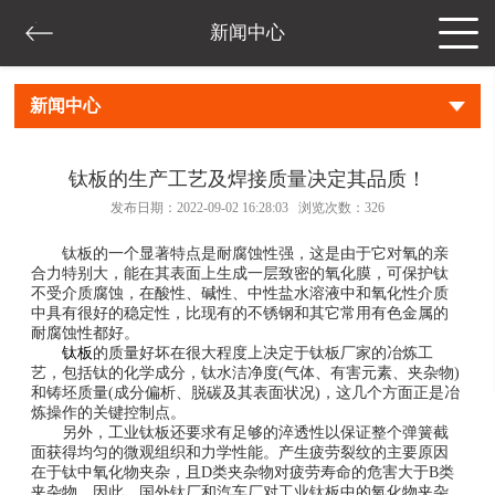
新闻中心
新闻中心
钛板的生产工艺及焊接质量决定其品质！
发布日期：2022-09-02 16:28:03 浏览次数：
326
钛板的一个显著特点是耐腐蚀性强，这是由于它对氧的亲
合力特别大，能在其表面上生成一层致密的氧化膜，可保护钛
不受介质腐蚀，在酸性、碱性、中性盐水溶液中和氧化性介质
中具有很好的稳定性，比现有的不锈钢和其它常用有色金属的
耐腐蚀性都好。
钛板
的质量好坏在很大程度上决定于钛板厂家的冶炼工
艺，包括钛的化学成分，钛水洁净度(气体、有害元素、夹杂物)
和铸坯质量(成分偏析、脱碳及其表面状况)，这几个方面正是冶
炼操作的关键控制点。
另外，工业钛板还要求有足够的淬透性以保证整个弹簧截
面获得均匀的微观组织和力学性能。产生疲劳裂纹的主要原因
在于钛中氧化物夹杂，且D类夹杂物对疲劳寿命的危害大于B类
夹杂物。因此，国外钛厂和汽车厂对工业钛板中的氧化物夹杂