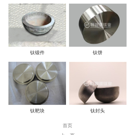
钛锻件
钛饼
钛靶块
钛封头
首页