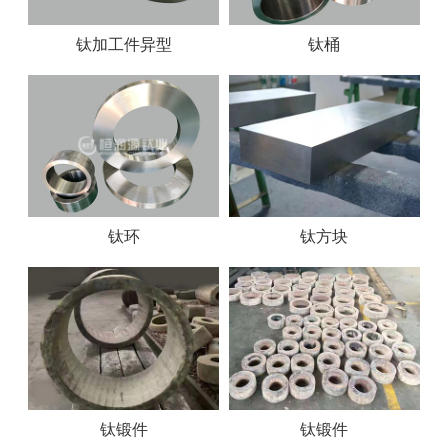
钛加工件异型
钛桶
钛环
钛方块
钛锻件
钛锻件