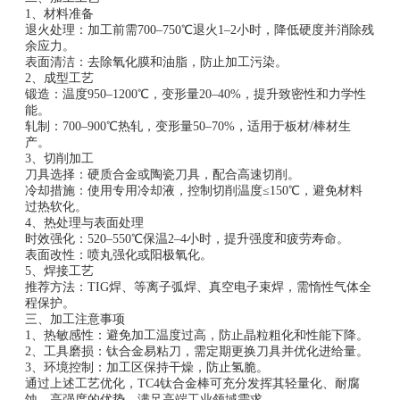
1、材料准备‌
退火处理‌：加工前需700–750℃退火1–2小时，降低硬度并消除残
余应力‌。
表面清洁‌：去除氧化膜和油脂，防止加工污染‌。
2、成型工艺‌
锻造‌：温度950–1200℃，变形量20–40%，提升致密性和力学性
能。
轧制‌：700–900℃热轧，变形量50–70%，适用于板材/棒材生
产‌。
3、切削加工‌
刀具选择‌：硬质合金或陶瓷刀具，配合高速切削‌。
冷却措施‌：使用专用冷却液，控制切削温度≤150℃，避免材料
过热软化‌。
4、热处理与表面处理‌
时效强化‌：520–550℃保温2–4小时，提升强度和疲劳寿命‌。
表面改性‌：喷丸强化或阳极氧化。
5、焊接工艺‌
推荐方法‌：TIG焊、等离子弧焊、真空电子束焊，需惰性气体全
程保护‌。
三、加工注意事项‌
1、热敏感性‌：避免加工温度过高，防止晶粒粗化和性能下降‌。
2、工具磨损‌：钛合金易粘刀，需定期更换刀具并优化进给量‌。
3、环境控制‌：加工区保持干燥，防止氢脆。
通过上述工艺优化，TC4钛合金棒可充分发挥其轻量化、耐腐
蚀、高强度的优势，满足高端工业领域需求‌。