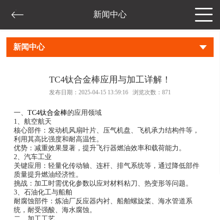
新闻中心
新闻中心
TC4钛合金棒应用与加工详解！
发布日期：2025-04-15 13:59:16 浏览次数：
871
一、
TC4钛合金棒
的应用领域
1、航空航天‌
核心部件‌：发动机风扇叶片、压气机盘、飞机承力结构件等，
利用其高比强度和耐高温性。
优势‌：减重效果显著，提升飞行器燃油效率和载荷能力‌。
2、汽车工业‌
关键应用‌：轻量化传动轴、连杆、排气系统等，通过降低部件
质量提升燃油经济性‌。
挑战‌：加工时需优化参数以应对材料粘刀、热变形等问题‌。
3、石油化工与船舶‌
耐腐蚀部件‌：炼油厂反应器内衬、船舶螺旋桨、海水管道系
统，耐受强酸、海水腐蚀‌。
二、加工工艺‌