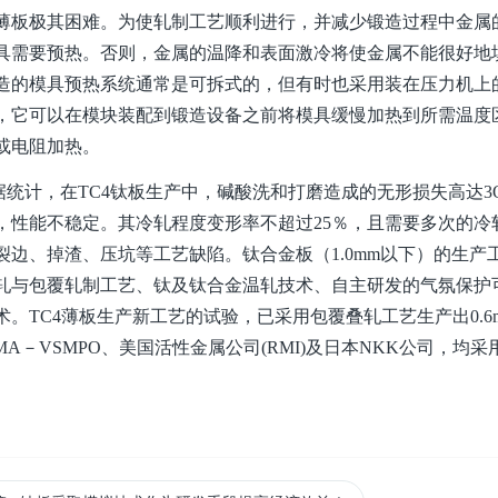
薄板极其困难。为使轧制工艺顺利进行，并减少锻造过程中金属
具需要预热。否则，金属的温降和表面激冷将使金属不能很好地
造的模具预热系统通常是可拆式的，但有时也采用装在压力机上
，它可以在模块装配到锻造设备之前将模具缓慢加热到所需温度
或电阻加热。
计，在TC4钛板生产中，碱酸洗和打磨造成的无形损失高达3O
，性能不稳定。其冷轧程度变形率不超过25％，且需要多次的冷
裂边、掉渣、压坑等工艺缺陷。钛合金板（1.0mm以下）的生产
轧与包覆轧制工艺、钛及钛合金温轧技术、自主研发的气氛保护
术。TC4薄板生产新工艺的试验，已采用包覆叠轧工艺生产出0.6
SMA－VSMPO、美国活性金属公司(RMI)及日本NKK公司，