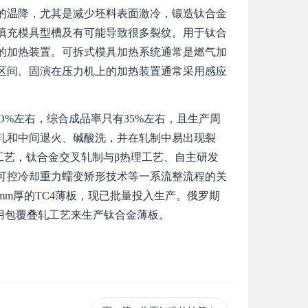
的温降，尤其是减少坯料表面激冷，锻造钛合金
填充模具型槽及有可能导致很多裂纹。用于钛合
的加热装置。可拆式模具加热系统通常是燃气加
区间。固演在压力机上的加热装置通常采用感应
%左右，综合成品率只有35%左右，且生产周
轧和中间退火、碱酸洗，并在轧制中易出现裂
工艺，钛合金交叉轧制与β热理工艺、自主研发
可控冷却重力蠕变矫形技术等一系流整流程的关
mm厚的TC4薄板，现已批量投入生产。俄罗期
均采用包覆叠轧工艺来生产钛合金薄板。