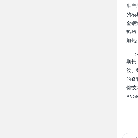
生产
的模
金锻
热器
加热
据统
期长
纹、
的叠
键技
AV